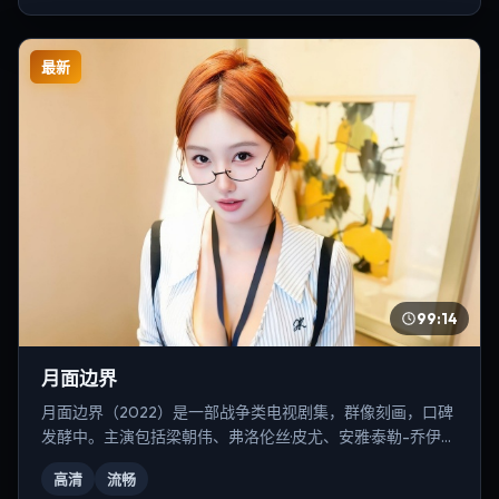
最新
99:14
月面边界
月面边界（2022）是一部战争类电视剧集，群像刻画，口碑
发酵中。主演包括梁朝伟、弗洛伦丝·皮尤、安雅·泰勒-乔伊
等，导演为乌尔善。
高清
流畅