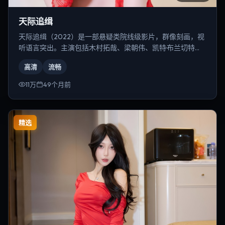
天际追缉
天际追缉（2022）是一部悬疑类院线级影片，群像刻画，视
听语言突出。主演包括木村拓哉、梁朝伟、凯特·布兰切特
等，导演为陈凯歌。
高清
流畅
11万
49个月前
精选