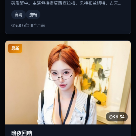
碑发酵中。主演包括提莫西·查拉梅、凯特·布兰切特、古天乐
等，导演为宁浩。
高清
流畅
8.8万
111个月前
最新
99:34
暗夜回响