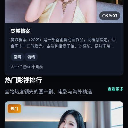
99:07
焚城档案
焚城档案（2021）是一部喜剧类动画作品，高概念设定，适
合周末一口气看完。主演包括章子怡、刘德华、易烊千玺
等，导演为丹尼斯·维伦纽瓦。
高清
流畅
5.7千
60个月前
热门影视排行
查看更多
全站热度领先的国产剧、电影与海外精选
热门