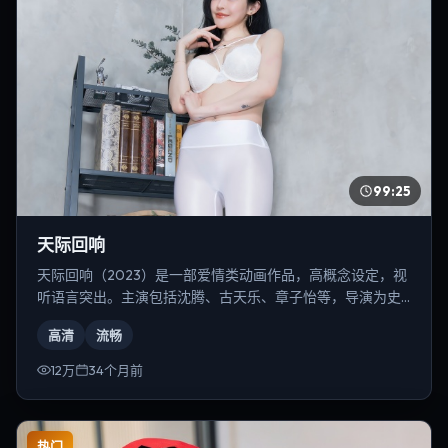
99:25
天际回响
天际回响（2023）是一部爱情类动画作品，高概念设定，视
听语言突出。主演包括沈腾、古天乐、章子怡等，导演为史
蒂文·斯皮尔伯格。
高清
流畅
12万
34个月前
热门