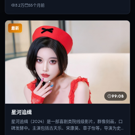
3.2万
55个月前
最新
99:08
星河追缉
星河追缉（2024）是一部喜剧类院线级影片，群像刻画，口
碑发酵中。主演包括古天乐、宋康昊、章子怡等，导演为史
蒂文·斯皮尔伯格。