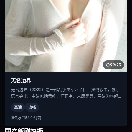
99:23
无名边界
无名边界（2022）是一部战争类综艺节目，双线叙事，视听
语言突出。主演包括汤唯、河正宇、宋康昊等，导演为林超
贤。
高清
流畅
11万
54个月前
国产新剧热播