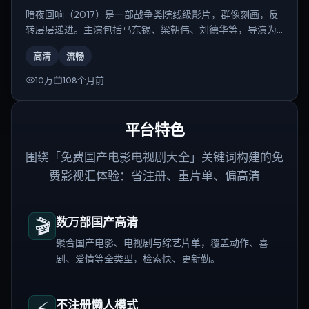
暗夜回响（2017）是一部战争类院线级影片，群像刻画，反
转层层递进。主演包括马东锡、梁朝伟、刘德华等，导演为
奉俊昊。
高清
流畅
10万
108个月前
平台特色
围绕「免费国产电影电视剧大全」关键词构建的免
费影视汇体验：省注册、重片单、偏高清
🎬
数万部国产高清
聚合国产电影、电视剧与综艺片单，覆盖动作、喜
剧、爱情等全类型，检索快、更新勤。
⚡
不注册懒人模式