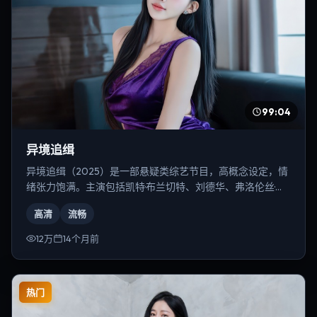
99:04
异境追缉
异境追缉（2025）是一部悬疑类综艺节目，高概念设定，情
绪张力饱满。主演包括凯特·布兰切特、刘德华、弗洛伦丝·皮
尤等，导演为张艺谋。
高清
流畅
12万
14个月前
热门