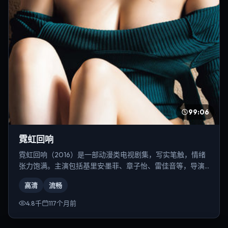
99:06
霓虹回响
霓虹回响（2016）是一部动漫类电视剧集，写实笔触，情绪
张力饱满。主演包括基里安·墨菲、章子怡、雷佳音等，导演
为冯小刚。
高清
流畅
4.8千
117个月前