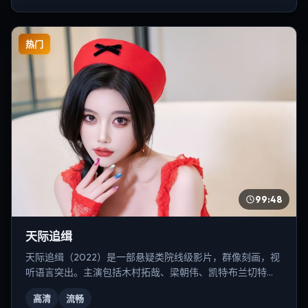
热门
99:48
天际追缉
天际追缉（2022）是一部悬疑类院线级影片，群像刻画，视
听语言突出。主演包括木村拓哉、梁朝伟、凯特·布兰切特
等，导演为陈凯歌。
高清
流畅