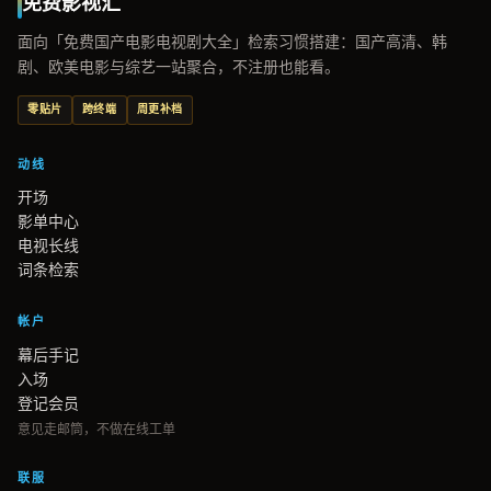
免费影视汇
面向「免费国产电影电视剧大全」检索习惯搭建：国产高清、韩
剧、欧美电影与综艺一站聚合，不注册也能看。
零贴片
跨终端
周更补档
动线
开场
影单中心
电视长线
词条检索
帐户
幕后手记
入场
登记会员
意见走邮筒，不做在线工单
联服