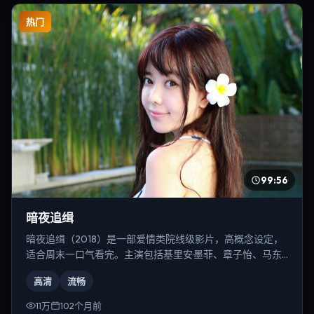
热门
99:56
暗夜追缉
暗夜追缉（2018）是一部爱情类院线级影片，高概念设定，
适合周末一口气看完。主演包括基里安·墨菲、章子怡、马东
锡等，导演为徐克。
高清
流畅
11万
102个月前