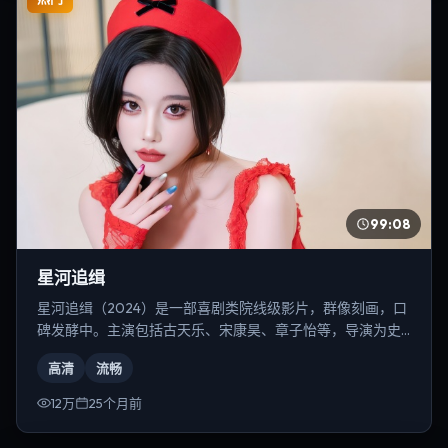
99:08
星河追缉
星河追缉（2024）是一部喜剧类院线级影片，群像刻画，口
碑发酵中。主演包括古天乐、宋康昊、章子怡等，导演为史
蒂文·斯皮尔伯格。
高清
流畅
12万
25个月前