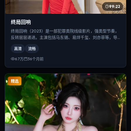
99:22
终局回响
终局回响（2023）是一部犯罪类院线级影片，强类型节奏，
反转层层递进。主演包括马东锡、易烊千玺、刘亦菲等，导
演为雷德利·斯科特。
高清
流畅
6.7万
36个月前
精选