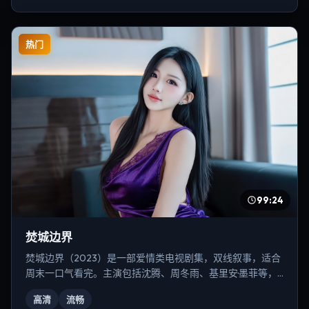
热门
99:24
焚城边界
焚城边界（2023）是一部爱情类电视剧集，双线叙事，适合
周末一口气看完。主演包括沈腾、周冬雨、基里安·墨菲等，
导演为雷德利·斯科特。
高清
流畅