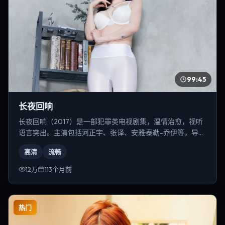
99:45
长夜回响
长夜回响（2017）是一部犯罪类电视剧集，温情治愈，视听
语言突出。主演包括河正宇、张译、安雅·泰勒-乔伊等，导演
为乌尔善。
高清
流畅
12万
113个月前
热门