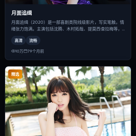
月面追缉
月面追缉（2020）是一部喜剧类院线级影片，写实笔触，情
绪张力饱满。主演包括沈腾、木村拓哉、提莫西·查拉梅等，
导演为克里斯托弗·诺兰。
高清
流畅
10万
79个月前
精选