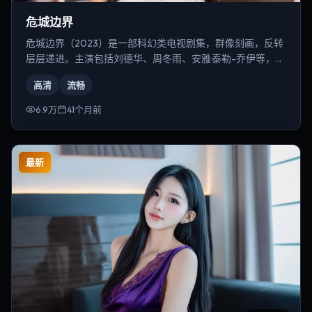
危城边界
危城边界（2023）是一部科幻类电视剧集，群像刻画，反转
层层递进。主演包括刘德华、周冬雨、安雅·泰勒-乔伊等，导
演为丹尼斯·维伦纽瓦。
高清
流畅
6.9万
41个月前
最新