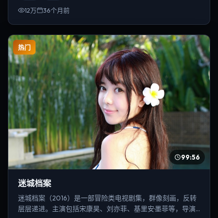
12万
36个月前
热门
99:56
迷城档案
迷城档案（2016）是一部冒险类电视剧集，群像刻画，反转
层层递进。主演包括宋康昊、刘亦菲、基里安·墨菲等，导演