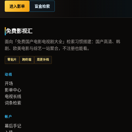
进入影单
盲盒检索
免费影视汇
面向「免费国产电影电视剧大全」检索习惯搭建：国产高清、韩
剧、欧美电影与综艺一站聚合，不注册也能看。
零贴片
跨终端
周更补档
动线
开场
影单中心
电视长线
词条检索
帐户
幕后手记