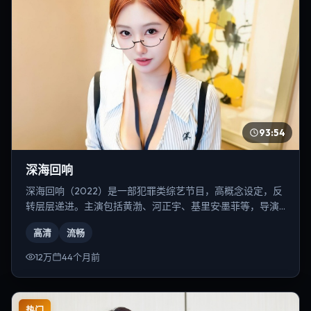
93:54
深海回响
深海回响（2022）是一部犯罪类综艺节目，高概念设定，反
转层层递进。主演包括黄渤、河正宇、基里安·墨菲等，导演
为史蒂文·斯皮尔伯格。
高清
流畅
12万
44个月前
热门