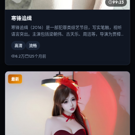
99:23
寒锋追缉
寒锋追缉（2016）是一部犯罪类综艺节目，写实笔触，视听
语言突出。主演包括梁朝伟、古天乐、周迅等，导演为贾樟
柯。
高清
流畅
8.2万
125个月前
最新