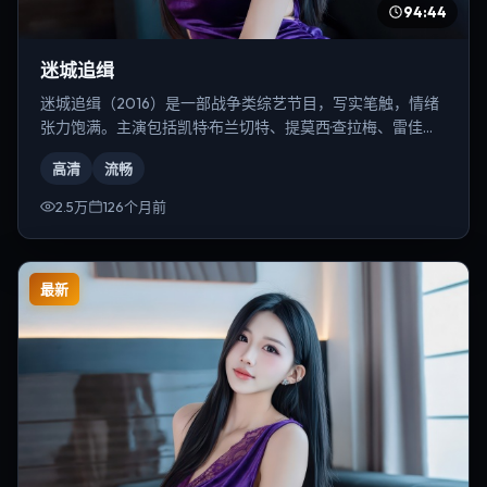
94:44
迷城追缉
迷城追缉（2016）是一部战争类综艺节目，写实笔触，情绪
张力饱满。主演包括凯特·布兰切特、提莫西·查拉梅、雷佳音
等，导演为奉俊昊。
高清
流畅
2.5万
126个月前
最新