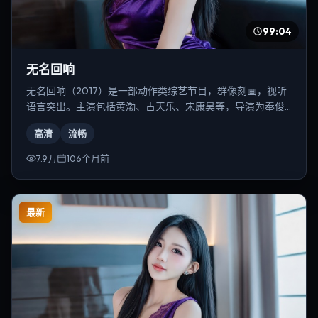
99:04
无名回响
无名回响（2017）是一部动作类综艺节目，群像刻画，视听
语言突出。主演包括黄渤、古天乐、宋康昊等，导演为奉俊
昊。
高清
流畅
7.9万
106个月前
最新