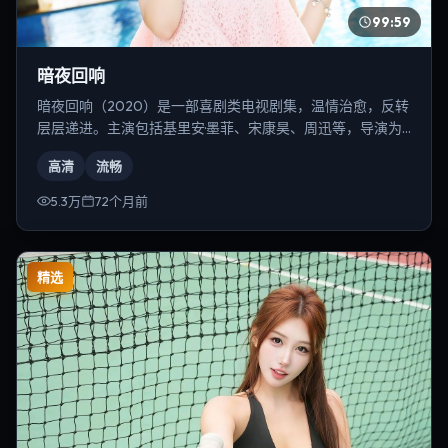
99:59
暗夜回响
暗夜回响（2020）是一部喜剧类电视剧集，温情治愈，反转
层层递进。主演包括基里安·墨菲、宋康昊、周迅等，导演为
冯小刚。
高清
流畅
5.3万
72个月前
精选