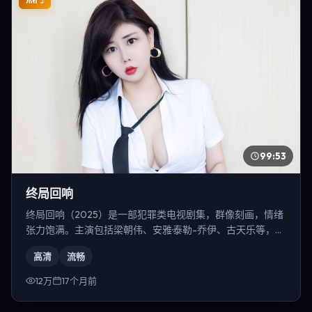
99:53
终局回响
终局回响（2025）是一部犯罪类电视剧集，群像刻画，情绪
张力饱满。主演包括梁朝伟、安雅·泰勒-乔伊、古天乐等，导
演为张艺谋。
高清
流畅
12万
17个月前