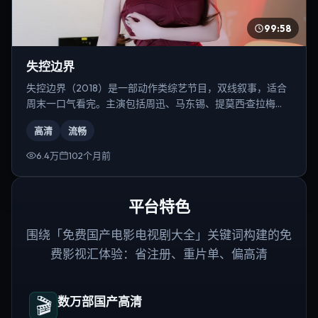
99:58
失控边界
失控边界（2018）是一部动作类综艺节目，双线叙事，适合
周末一口气看完。主演包括周迅、马东锡、提莫西·查拉梅
等，导演为朴赞郁。
高清
流畅
6.4万
102个月前
平台特色
围绕「免费国产电影电视剧大全」关键词构建的免
费影视汇体验：省注册、重片单、偏高清
🎬
数万部国产高清