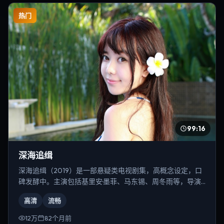
热门
99:16
深海追缉
深海追缉（2019）是一部悬疑类电视剧集，高概念设定，口
碑发酵中。主演包括基里安·墨菲、马东锡、周冬雨等，导演
为史蒂文·斯皮尔伯格。
高清
流畅
12万
82个月前